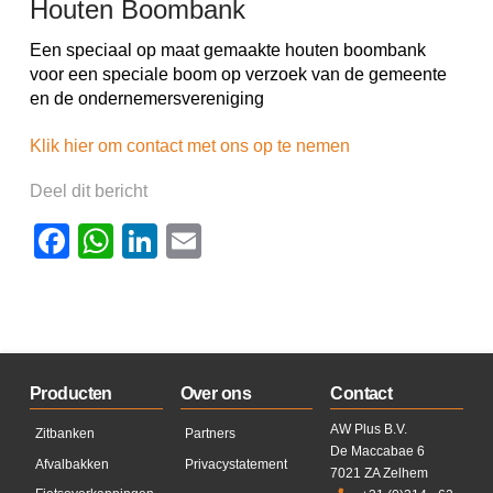
Houten Boombank
Een speciaal op maat gemaakte houten boombank
voor een speciale boom op verzoek van de gemeente
en de ondernemersvereniging
Klik hier om contact met ons op te nemen
Deel dit bericht
Facebook
WhatsApp
LinkedIn
Email
Producten
Over ons
Contact
AW Plus B.V.
Zitbanken
Partners
De Maccabae 6
Afvalbakken
Privacystatement
7021 ZA Zelhem