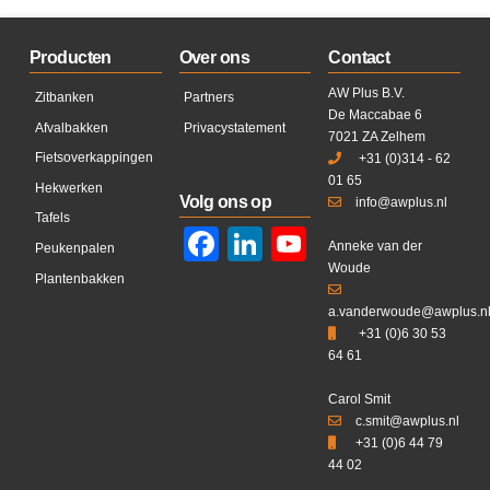
Producten
Over ons
Contact
AW Plus B.V.
Zitbanken
Partners
De Maccabae 6
Afvalbakken
Privacystatement
7021 ZA Zelhem
Fietsoverkappingen
+31 (0)314 - 62
01 65
Hekwerken
Volg ons op
info@awplus.nl
Tafels
Facebook
LinkedIn
YouTube
Anneke van der
Peukenpalen
Woude
Plantenbakken
a.vanderwoude@awplus.n
+31 (0)6 30 53
64 61
Carol Smit
c.smit@awplus.nl
+31 (0)6 44 79
44 02