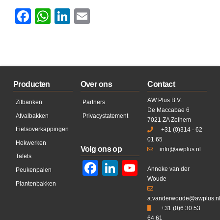
Facebook
WhatsApp
LinkedIn
Email
Producten
Over ons
Contact
AW Plus B.V.
Zitbanken
Partners
De Maccabae 6
Afvalbakken
Privacystatement
7021 ZA Zelhem
Fietsoverkappingen
+31 (0)314 - 62
01 65
Hekwerken
Volg ons op
info@awplus.nl
Tafels
Facebook
LinkedIn
YouTube
Anneke van der
Peukenpalen
Woude
Plantenbakken
a.vanderwoude@awplus.n
+31 (0)6 30 53
64 61