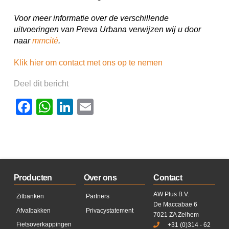
Voor meer informatie over de verschillende
uitvoeringen van Preva Urbana verwijzen wij u door
naar
mmcité
.
Klik hier om contact met ons op te nemen
Deel dit bericht
Facebook
WhatsApp
LinkedIn
Email
Producten
Over ons
Contact
AW Plus B.V.
Zitbanken
Partners
De Maccabae 6
Afvalbakken
Privacystatement
7021 ZA Zelhem
Fietsoverkappingen
+31 (0)314 - 62