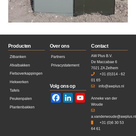
Producten
Over ons
Contact
AW Plus B.V.
Zitbanken
Partners
De Maccabae 6
Afvalbakken
Privacystatement
7021 ZA Zelhem
Fietsoverkappingen
+31 (0)314 - 62
01 65
Hekwerken
Volg ons op
info@awplus.nl
Tafels
Facebook
LinkedIn
YouTube
Anneke van der
Peukenpalen
Woude
Plantenbakken
a.vanderwoude@awplus.n
+31 (0)6 30 53
64 61